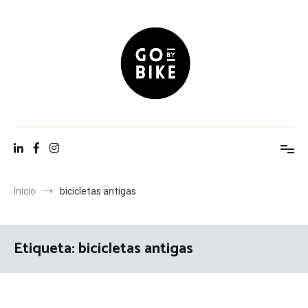
Saltar
para
o
conteúdo
Go By Bike
The Urban Lifestyle
Início
bicicletas antigas
Etiqueta:
bicicletas antigas