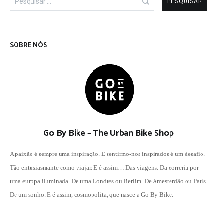
por:
SOBRE NÓS
Go By Bike – The Urban Bike Shop
A paixão é sempre uma inspiração. E sentirmo-nos inspirados é um desafio.
Tão entusiasmante como viajar. E é assim… Das viagens. Da correria por
uma europa iluminada. De uma Londres ou Berlim. De Amesterdão ou Paris.
De um sonho. E é assim, cosmopolita, que nasce a Go By Bike.