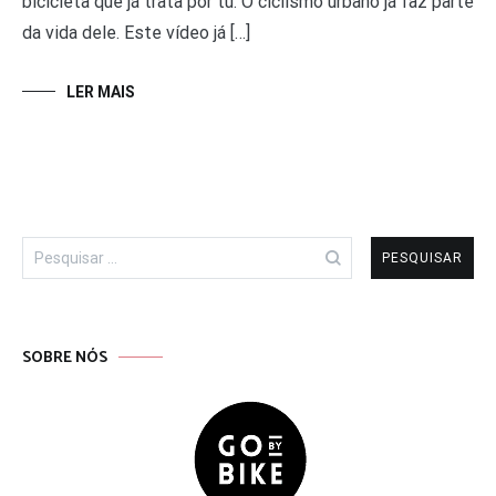
bicicleta que já trata por tu. O ciclismo urbano já faz parte
da vida dele. Este vídeo já […]
LER MAIS
Pesquisar
por:
SOBRE NÓS