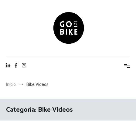
Saltar
para
o
conteúdo
Go By Bike
The Urban Lifestyle
Início
Bike Videos
Categoria:
Bike Videos