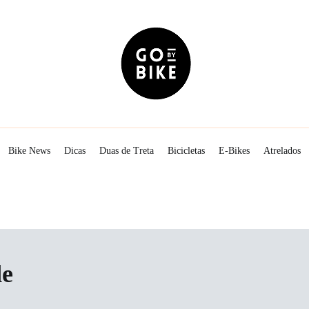
The Urban Lifestyle
Go By Bike
Bike News
Dicas
Duas de Treta
Bicicletas
E-Bikes
Atrelados
de