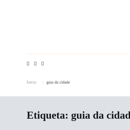
Saltar
para
o
conteúdo
Início
guia da cidade
Etiqueta:
guia da cida