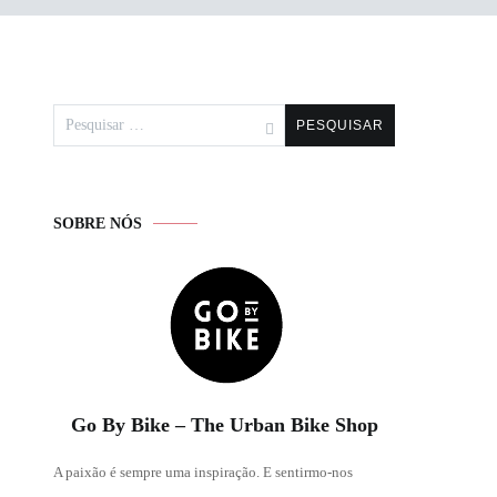
Pesquisar
por:
SOBRE NÓS
Go By Bike – The Urban Bike Shop
A paixão é sempre uma inspiração. E sentirmo-nos