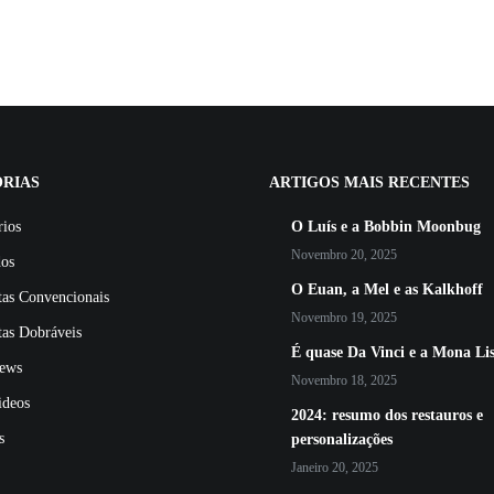
RIAS
ARTIGOS MAIS RECENTES
rios
O Luís e a Bobbin Moonbug
Novembro 20, 2025
dos
O Euan, a Mel e as Kalkhoff
tas Convencionais
Novembro 19, 2025
tas Dobráveis
É quase Da Vinci e a Mona Li
ews
Novembro 18, 2025
ideos
2024: resumo dos restauros e
s
personalizações
Janeiro 20, 2025