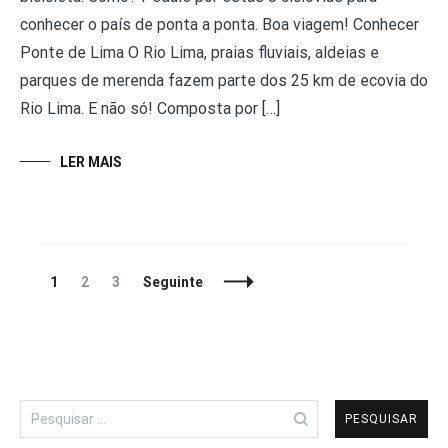
conhecer o país de ponta a ponta. Boa viagem! Conhecer
Ponte de Lima O Rio Lima, praias fluviais, aldeias e
parques de merenda fazem parte dos 25 km de ecovia do
Rio Lima. E não só! Composta por […]
LER MAIS
Navegação
Página
Página
Página
1
2
3
Seguinte
de
artigos
Pesquisar
por: