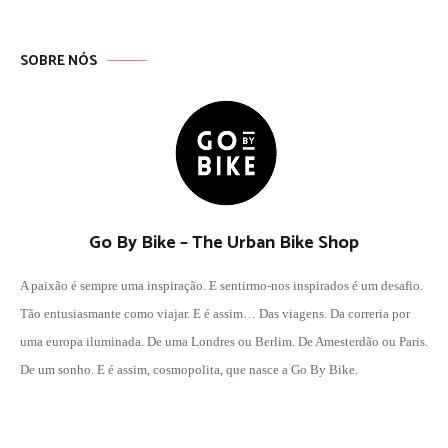
SOBRE NÓS
Go By Bike – The Urban Bike Shop
A paixão é sempre uma inspiração. E sentirmo-nos inspirados é um desafio.
Tão entusiasmante como viajar. E é assim… Das viagens. Da correria por
uma europa iluminada. De uma Londres ou Berlim. De Amesterdão ou Paris.
De um sonho. E é assim, cosmopolita, que nasce a Go By Bike.