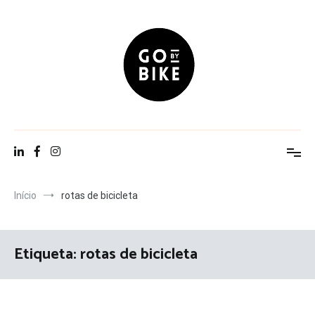
Saltar
para
o
conteúdo
Go By Bike
The Urban Lifestyle
Início
rotas de bicicleta
Etiqueta:
rotas de bicicleta