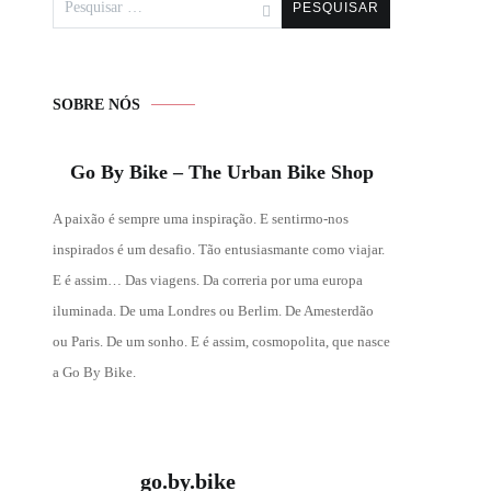
por:
SOBRE NÓS
Go By Bike – The Urban Bike Shop
A paixão é sempre uma inspiração. E sentirmo-nos
inspirados é um desafio. Tão entusiasmante como viajar.
E é assim… Das viagens. Da correria por uma europa
iluminada. De uma Londres ou Berlim. De Amesterdão
ou Paris. De um sonho. E é assim, cosmopolita, que nasce
a Go By Bike.
go.by.bike