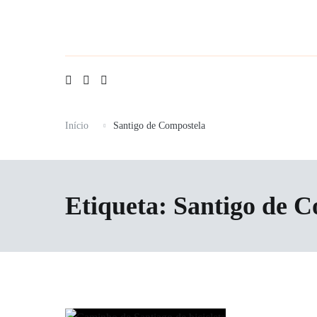
Saltar
para
o
conteúdo
Início
Santigo de Compostela
Etiqueta:
Santigo de C