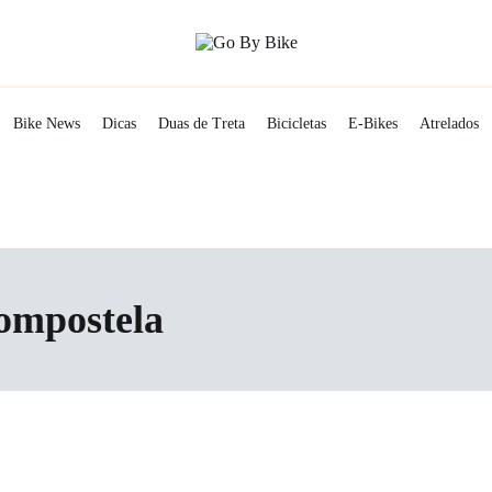
The Urban Lifestyle
Go By Bike
Bike News
Dicas
Duas de Treta
Bicicletas
E-Bikes
Atrelados
ompostela