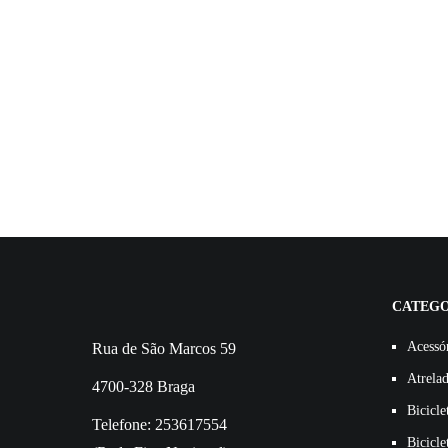
CATEGO
Acessó
Rua de São Marcos 59
Atrela
4700-328 Braga
Bicicle
Telefone: 253617554
Bicicle