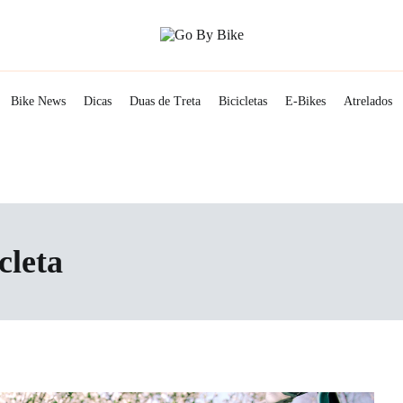
The Urban Lifestyle
Go By Bike
Bike News
Dicas
Duas de Treta
Bicicletas
E-Bikes
Atrelados
cleta