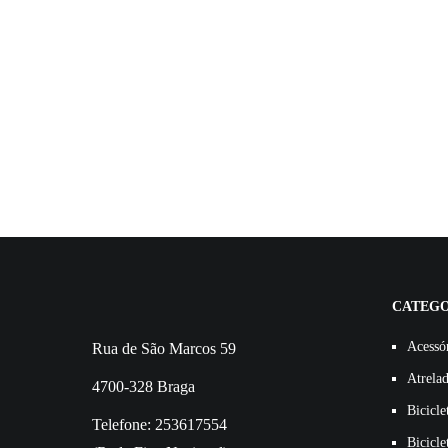
CATEGO
Acessó
Rua de São Marcos 59
Atrela
4700-328 Braga
Bicicle
Telefone: 253617554
Bicicle