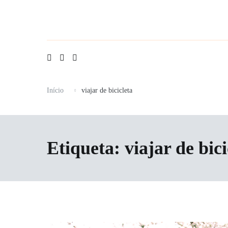
Saltar
para
o
conteúdo
Início
viajar de bicicleta
Etiqueta:
viajar de bici