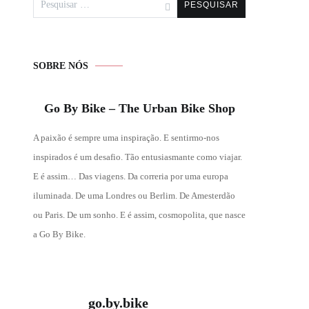
por:
SOBRE NÓS
Go By Bike – The Urban Bike Shop
A paixão é sempre uma inspiração. E sentirmo-nos
inspirados é um desafio. Tão entusiasmante como viajar.
E é assim… Das viagens. Da correria por uma europa
iluminada. De uma Londres ou Berlim. De Amesterdão
ou Paris. De um sonho. E é assim, cosmopolita, que nasce
a Go By Bike.
go.by.bike