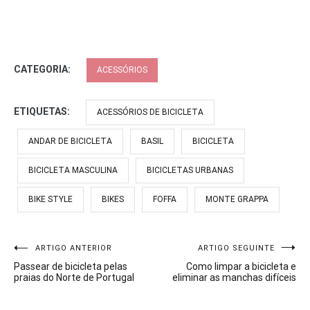
CATEGORIA:
ACESSÓRIOS
ETIQUETAS:
ACESSÓRIOS DE BICICLETA
ANDAR DE BICICLETA
BASIL
BICICLETA
BICICLETA MASCULINA
BICICLETAS URBANAS
BIKE STYLE
BIKES
FOFFA
MONTE GRAPPA
Navegação
ARTIGO ANTERIOR
ARTIGO SEGUINTE
Passear de bicicleta pelas
Como limpar a bicicleta e
de
praias do Norte de Portugal
eliminar as manchas difíceis
artigos