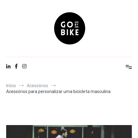
Saltar
para
o
conteúdo
Go By Bike
The Urban Lifestyle
Início
Acessórios
Acessórios para personalizar uma bicicleta masculina