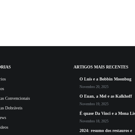
RIAS
ARTIGOS MAIS RECENTES
rios
O Luís e a Bobbin Moonbug
Novembro 20, 2025
dos
O Euan, a Mel e as Kalkhoff
tas Convencionais
Novembro 19, 2025
tas Dobráveis
É quase Da Vinci e a Mona Li
ews
Novembro 18, 2025
ideos
2024: resumo dos restauros e