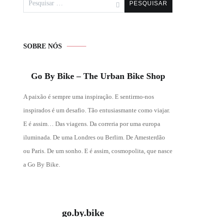
por:
SOBRE NÓS
Go By Bike – The Urban Bike Shop
A paixão é sempre uma inspiração. E sentirmo-nos
inspirados é um desafio. Tão entusiasmante como viajar.
E é assim… Das viagens. Da correria por uma europa
iluminada. De uma Londres ou Berlim. De Amesterdão
ou Paris. De um sonho. E é assim, cosmopolita, que nasce
a Go By Bike.
go.by.bike