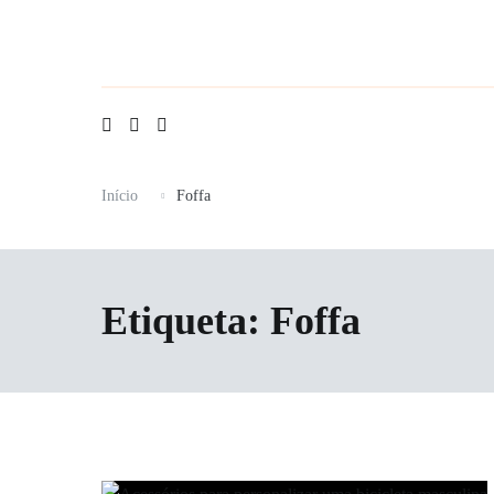
Saltar
para
o
conteúdo
Início
Foffa
Etiqueta:
Foffa