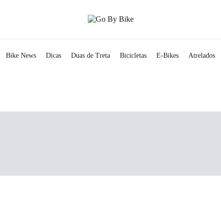
The Urban Lifestyle
Go By Bike
Bike News
Dicas
Duas de Treta
Bicicletas
E-Bikes
Atrelados