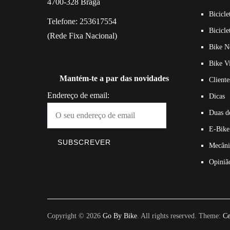
4700-328 Braga
Bicicle
Telefone: 253617554
Bicicle
(Rede Fixa Nacional)
Bike N
Bike V
Mantém-te a par das novidades
Cliente
Endereço de email:
Dicas
Duas de
E-Bike
Mecâni
Opiniã
Copyright © 2026
Go By Bike
. All rights reserved. Theme:
Ce