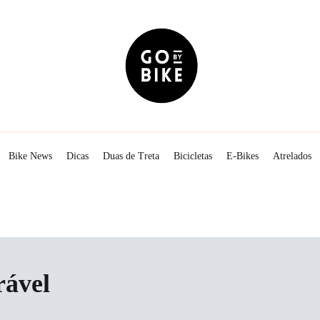
The Urban Lifestyle
Go By Bike
Bike News
Dicas
Duas de Treta
Bicicletas
E-Bikes
Atrelados
rável