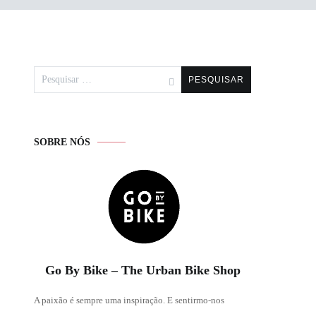
Pesquisar
por:
SOBRE NÓS
Go By Bike – The Urban Bike Shop
A paixão é sempre uma inspiração. E sentirmo-nos