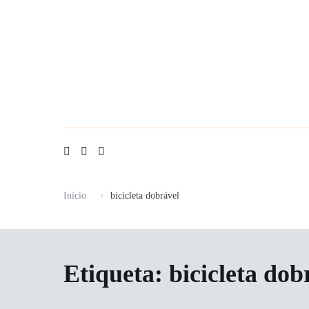
Saltar
para
o
conteúdo
Início
bicicleta dobrável
Etiqueta:
bicicleta dob