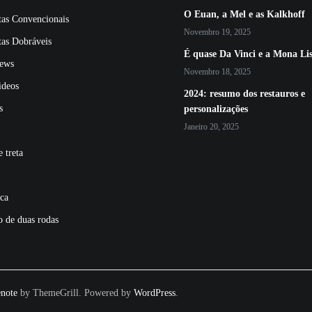
O Euan, a Mel e as Kalkhoff
tas Convencionais
Novembro 19, 2025
tas Dobráveis
É quase Da Vinci e a Mona Li
ews
Novembro 18, 2025
ideos
2024: resumo dos restauros e
s
personalizações
Janeiro 20, 2025
 treta
ca
o de duas rodas
note
by ThemeGrill. Powered by
WordPress
.