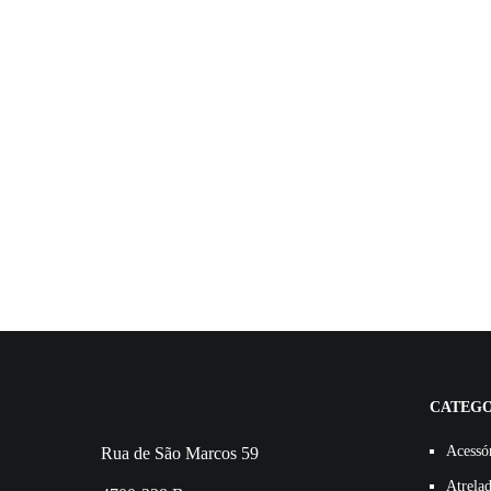
CATEGO
Acessó
Rua de São Marcos 59
Atrela