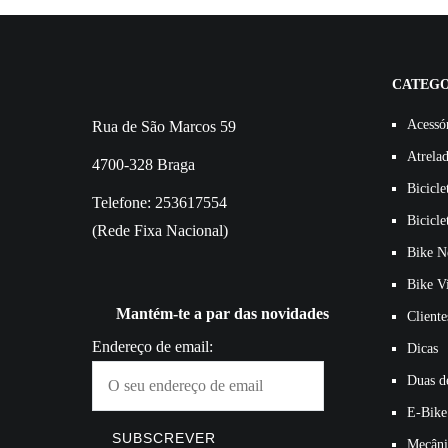
CATEGO
Acessó
Rua de São Marcos 59
Atrela
4700-328 Braga
Bicicle
Telefone: 253617554
Bicicle
(Rede Fixa Nacional)
Bike N
Bike V
Mantém-te a par das novidades
Cliente
Endereço de email:
Dicas
Duas de
E-Bike
Mecâni