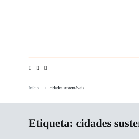
Saltar
para
o
conteúdo
Início
cidades sustentáveis
Etiqueta:
cidades suste