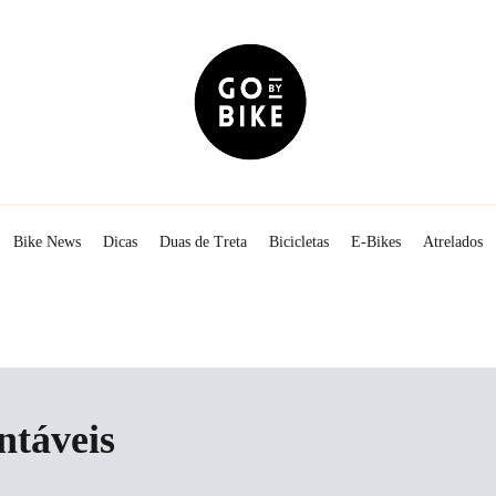
The Urban Lifestyle
Go By Bike
Bike News
Dicas
Duas de Treta
Bicicletas
E-Bikes
Atrelados
ntáveis