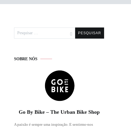
Pesquisar
por:
SOBRE NÓS
Go By Bike – The Urban Bike Shop
A paixão é sempre uma inspiração. E sentirmo-nos