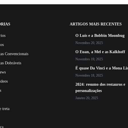
RIAS
ARTIGOS MAIS RECENTES
rios
O Luís e a Bobbin Moonbug
Novembro 20, 2025
dos
O Euan, a Mel e as Kalkhoff
tas Convencionais
Novembro 19, 2025
tas Dobráveis
É quase Da Vinci e a Mona Li
ews
Novembro 18, 2025
ideos
2024: resumo dos restauros e
s
personalizações
Janeiro 20, 2025
 treta
ca