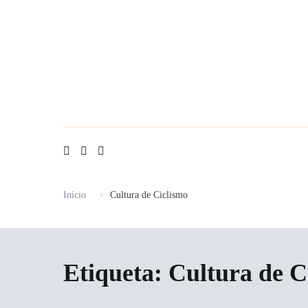
Saltar
para
o
conteúdo
Início
Cultura de Ciclismo
Etiqueta:
Cultura de C