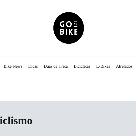
The Urban Lifestyle
Go By Bike
Bike News
Dicas
Duas de Treta
Bicicletas
E-Bikes
Atrelados
iclismo