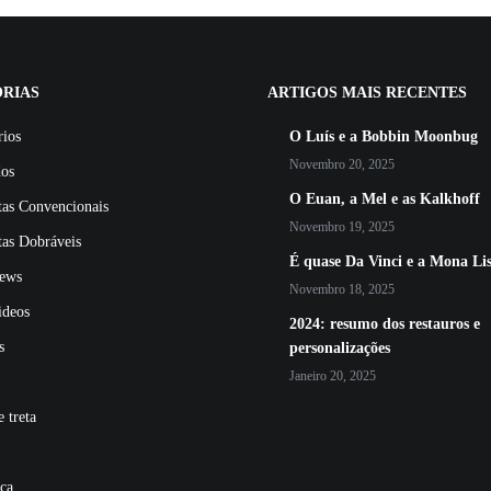
RIAS
ARTIGOS MAIS RECENTES
rios
O Luís e a Bobbin Moonbug
Novembro 20, 2025
dos
O Euan, a Mel e as Kalkhoff
tas Convencionais
Novembro 19, 2025
tas Dobráveis
É quase Da Vinci e a Mona Li
ews
Novembro 18, 2025
ideos
2024: resumo dos restauros e
s
personalizações
Janeiro 20, 2025
 treta
ca