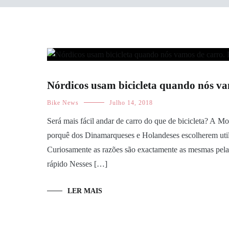
Nórdicos usam bicicleta quando nós va
Bike News
Julho 14, 2018
Será mais fácil andar de carro do que de bicicleta? A M
porquê dos Dinamarqueses e Holandeses escolherem utiliz
Curiosamente as razões são exactamente as mesmas pelas qu
rápido Nesses […]
LER MAIS