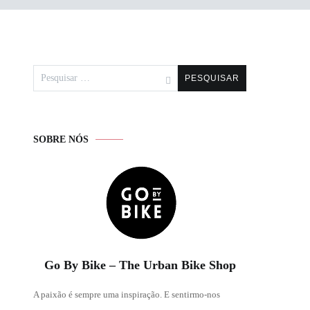
Pesquisar
por:
SOBRE NÓS
Go By Bike – The Urban Bike Shop
A paixão é sempre uma inspiração. E sentirmo-nos