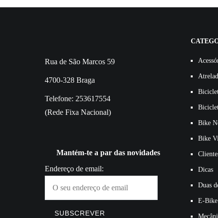
CATEGO
Acessó
Rua de São Marcos 59
Atrela
4700-328 Braga
Bicicle
Telefone: 253617554
Bicicle
(Rede Fixa Nacional)
Bike N
Bike V
Mantém-te a par das novidades
Cliente
Endereço de email:
Dicas
Duas de
E-Bike
Mecâni