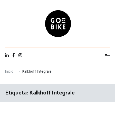
Saltar
para
o
conteúdo
Go By Bike
The Urban Lifestyle
Início
Kalkhoff Integrale
Etiqueta:
Kalkhoff Integrale