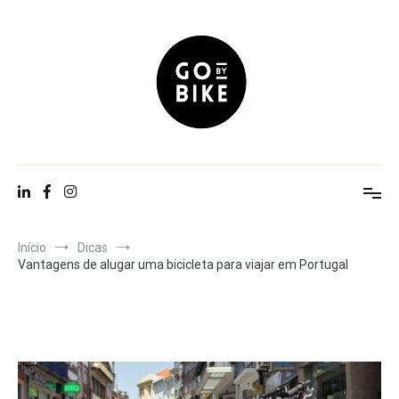
Saltar
para
o
conteúdo
Go By Bike
The Urban Lifestyle
Início
Dicas
Vantagens de alugar uma bicicleta para viajar em Portugal