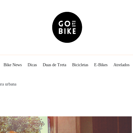
The Urban Lifestyle
Go By Bike
Bike News
Dicas
Duas de Treta
Bicicletas
E-Bikes
Atrelados
ura urbana