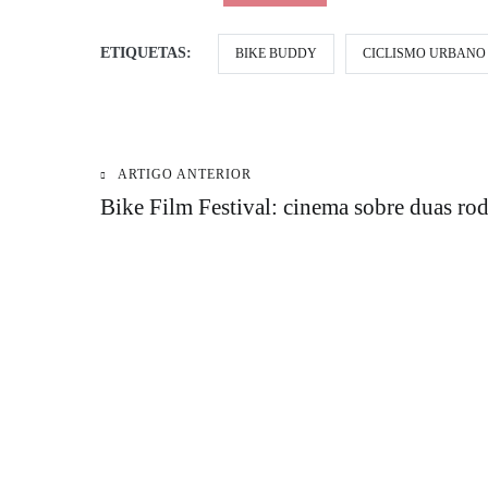
ETIQUETAS:
BIKE BUDDY
CICLISMO URBANO
ARTIGO ANTERIOR
Navegação
Bike Film Festival: cinema sobre duas ro
de
artigos