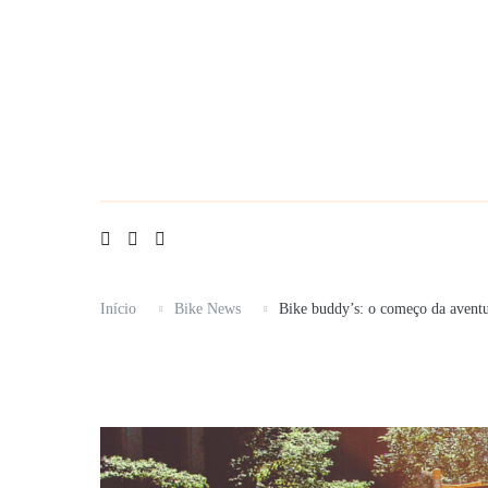
Saltar
para
o
conteúdo
Início
Bike News
Bike buddy’s: o começo da avent