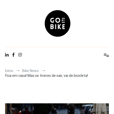
Saltar
para
o
conteúdo
Go By Bike
The Urban Lifestyle
Início
Bike News
Fica em casa! Mas se tiveres de sair, vai de bicicleta!