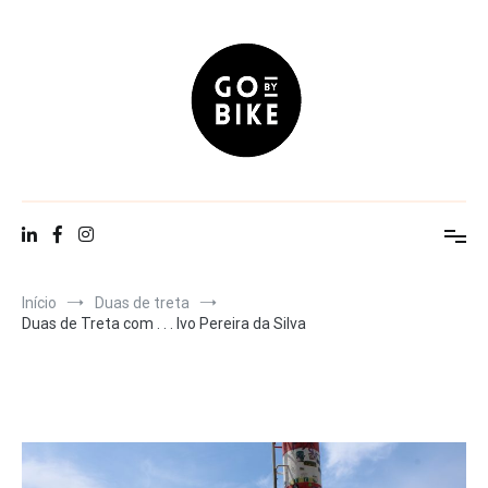
Saltar
para
o
conteúdo
Go By Bike
The Urban Lifestyle
Início
Duas de treta
Duas de Treta com . . . Ivo Pereira da Silva