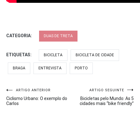
CATEGORIA:
DUAS DE TRETA
ETIQUETAS:
BICICLETA
BICICLETA DE CIDADE
BRAGA
ENTREVISTA
PORTO
Navegação
ARTIGO ANTERIOR
ARTIGO SEGUINTE
Ciclismo Urbano: O exemplo do
Bicicletas pelo Mundo: As 5
de
Carlos
cidades mais “bike friendly”
artigos